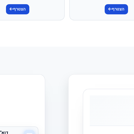
הצטרף
הצטרף
דוא"