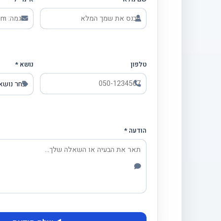
השאר
שדה
זה
ריק
טלפון
נושא *
הודעה *