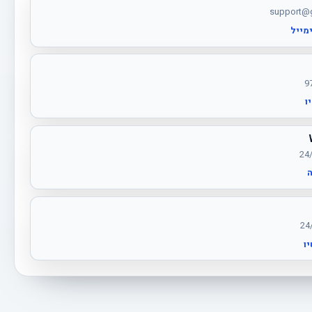
support@g
מייל
ו
ו